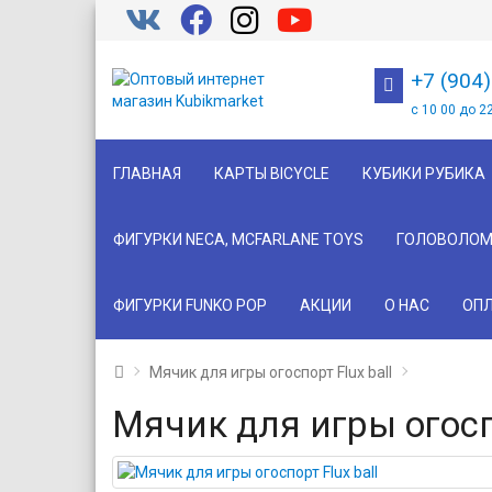
+7 (904
с 10 00 до 2
ГЛАВНАЯ
КАРТЫ BICYCLE
КУБИКИ РУБИКА
ФИГУРКИ NECA, MCFARLANE TOYS
ГОЛОВОЛОМ
ФИГУРКИ FUNKO POP
АКЦИИ
О НАС
ОПЛ
Мячик для игры огоспорт Flux ball
Мячик для игры огоспо