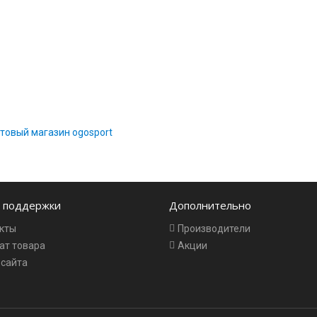
товый магазин ogosport
 поддержки
Дополнительно
кты
Производители
ат товара
Акции
 сайта