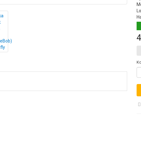
М
Lo
Н
4
Ко