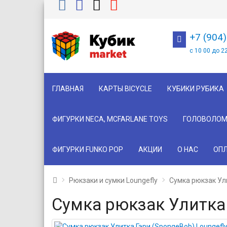
+7 (904
с 10 00 до 2
ГЛАВНАЯ
КАРТЫ BICYCLE
КУБИКИ РУБИКА
ФИГУРКИ NECA, MCFARLANE TOYS
ГОЛОВОЛОМ
ФИГУРКИ FUNKO POP
АКЦИИ
О НАС
ОПЛ
Рюкзаки и сумки Loungefly
Сумка рюкзак Ули
Сумка рюкзак Улитка 