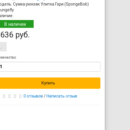
одель: Сумка рюкзак Улитка Гэри (SpongeBob)
ungefly
аличие:
В наличии
636 руб.
личество
Купить
0 отзывов
/
Написать отзыв