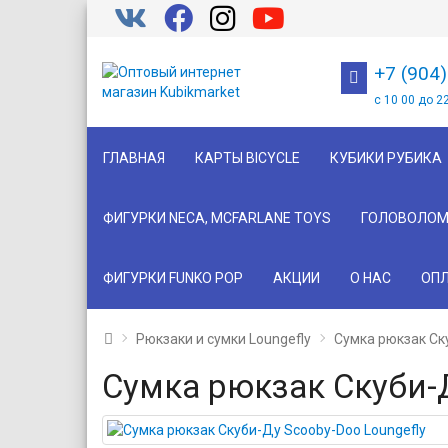
+7 (904
с 10 00 до 2
ГЛАВНАЯ
КАРТЫ BICYCLE
КУБИКИ РУБИКА
ФИГУРКИ NECA, MCFARLANE TOYS
ГОЛОВОЛОМ
ФИГУРКИ FUNKO POP
АКЦИИ
О НАС
ОПЛ
Рюкзаки и сумки Loungefly
Сумка рюкзак Ск
Сумка рюкзак Скуби-Д