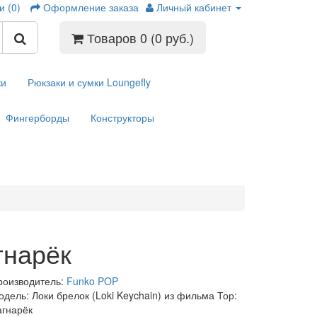
и (0)
Оформление заказа
Личный кабинет
Товаров 0 (0 руб.)
ки
Рюкзаки и сумки Loungefly
Фингерборды
Конструкторы
гнарёк
роизводитель:
Funko POP
дель: Локи брелок (Loki Keychain) из фильма Тор:
агнарёк