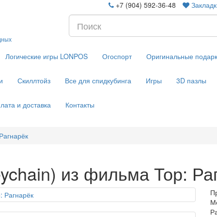
+7 (904) 592-36-48
Закладк
дных
Логические игры LONPOS
Огоспорт
Оригинальные подар
и
Скиллтойз
Все для спидкубинга
Игры
3D пазлы
лата и доставка
Контакты
 Рагнарёк
eychain) из фильма Тор: Ра
П
Мо
Р