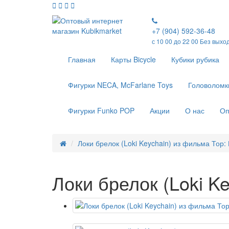
+7 (904) 592-36-48
с 10 00 до 22 00 Без выхо
Главная
Карты Bicycle
Кубики рубика
Фигурки NECA, McFarlane Toys
Головоломк
Фигурки Funko POP
Акции
О нас
Оп
Локи брелок (Loki Keychain) из фильма Тор:
Локи брелок (Loki K