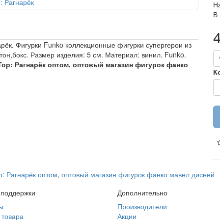
Н
В
арёк. Фигурки Funko коллекционные фигурки супергерои из
тон,бокс. Размер изделия: 5 см. Материал: винил. Funko.
Тор: Рагнарёк оптом, оптовый магазин фигурок фанко
К
р: Рагнарёк оптом
,
оптовый магазин фигурок фанко мавел дисней
 поддержки
Дополнительно
ы
Производители
 товара
Акции