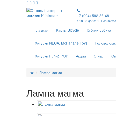
+7 (904) 592-36-48
с 10 00 до 22 00 Без выхо
Главная
Карты Bicycle
Кубики рубика
Фигурки NECA, McFarlane Toys
Головоломк
Фигурки Funko POP
Акции
О нас
Оп
Лампа магма
Лампа магма