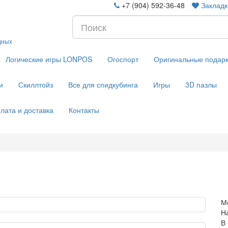
+7 (904) 592-36-48
Закладк
дных
Логические игры LONPOS
Огоспорт
Оригинальные подар
и
Скиллтойз
Все для спидкубинга
Игры
3D пазлы
лата и доставка
Контакты
М
Н
В