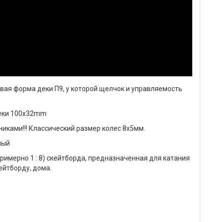
ая форма деки П9, у которой щелчок и управляемость
деки 100х32mm
ками!!! Классический размер колес 8х5мм.
ный
имерно 1 : 8) скейтборда, предназначенная для катания
ейтборду, дома.