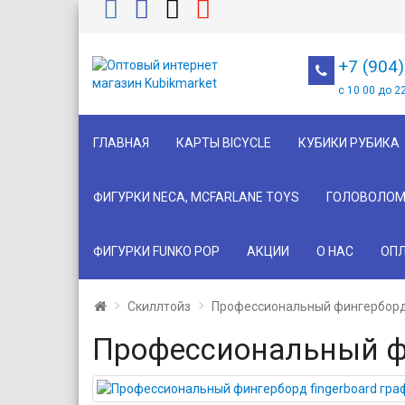
+7 (904
с 10 00 до 2
ГЛАВНАЯ
КАРТЫ BICYCLE
КУБИКИ РУБИКА
ФИГУРКИ NECA, MCFARLANE TOYS
ГОЛОВОЛОМ
ФИГУРКИ FUNKO POP
АКЦИИ
О НАС
ОПЛ
Скиллтойз
Профессиональный фингерборд 
Профессиональный фи