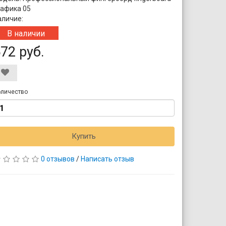
рафика 05
аличие:
В наличии
72 руб.
личество
Купить
0 отзывов
/
Написать отзыв