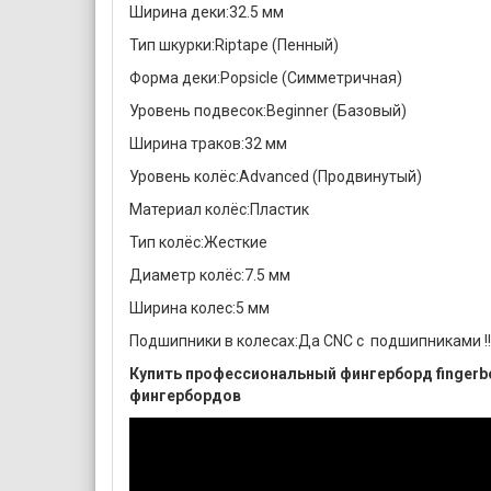
Ширина деки:32.5 мм
Тип шкурки:Riptape (Пенный)
Форма деки:Popsicle (Симметричная)
Уровень подвесок:Beginner (Базовый)
Ширина траков:32 мм
Уровень колёс:Advanced (Продвинутый)
Материал колёс:Пластик
Тип колёс:Жесткие
Диаметр колёс:7.5 мм
Ширина колес:5 мм
Подшипники в колесах:Да CNC с подшипниками !!
Купить профессиональный фингерборд fingerb
фингербордов