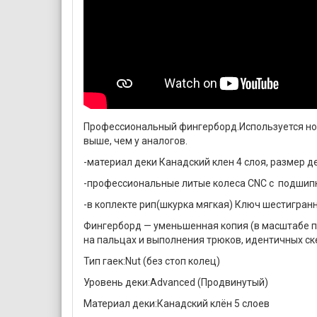
Профессиональный фингерборд.Используется нов
выше, чем у аналогов.
-материал деки Канадский клен 4 слоя, размер 
-профессиональные литые колеса CNC с подшипни
-в коплекте рип(шкурка мягкая) Ключ шестигран
Фингерборд — уменьшенная копия (в масштабе пр
на пальцах и выполнения трюков, идентичных ск
Тип гаек:Nut (без стоп колец)
Уровень деки:Advanced (Продвинутый)
Материал деки:Канадский клён 5 слоев