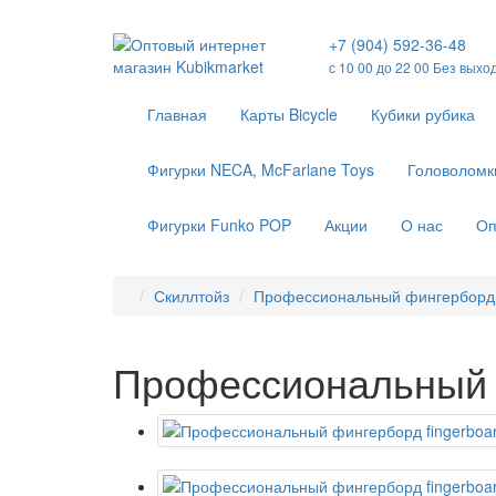
+7 (904) 592-36-48
с 10 00 до 22 00 Без выхо
Главная
Карты Bicycle
Кубики рубика
Фигурки NECA, McFarlane Toys
Головоломк
Фигурки Funko POP
Акции
О нас
Оп
Скиллтойз
Профессиональный фингерборд f
Профессиональный ф