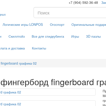
+7 (904) 592-36-48
За
дных
Логические игры LONPOS
Огоспорт
Оригинальные подар
и
Скиллтойз
Все для спидкубинга
Игры
3D пазлы
лата и доставка
Контакты
ingerboard графика 02
ингерборд fingerboard гр
П
М
г
Н