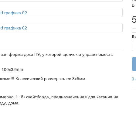
В
К
я форма деки П9, у которой щелчок и управляемость
ки 100х32mm
ами!!! Классический размер колес 8х5мм.
0
ерно 1 : 8) скейтборда, предназначенная для катания на
рду, дома.