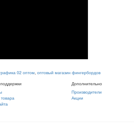
графика 02 оптом
,
оптовый магазин фингербордов
 поддержки
Дополнительно
ы
Производители
 товара
Акции
айта