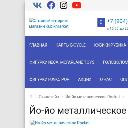
+7 (904
с 10 00 до 2
ГЛАВНАЯ
КАРТЫ BICYCLE
КУБИКИ РУБИКА
ФИГУРКИ NECA, MCFARLANE TOYS
ГОЛОВОЛОМ
ФИГУРКИ FUNKO POP
АКЦИИ
О НАС
ОПЛ
Скиллтойз
Йо-йо металлическое Rocket
Йо-йо металлическое 