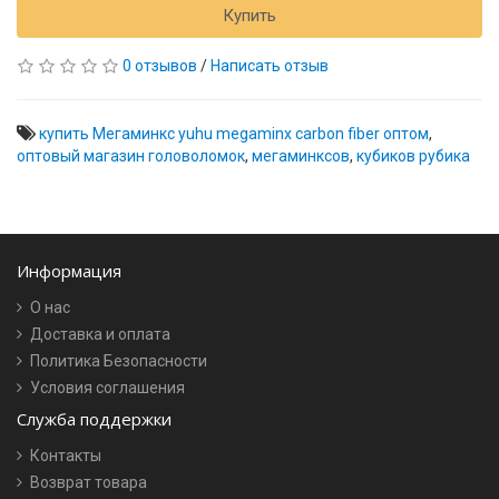
Купить
0 отзывов
/
Написать отзыв
купить Мегаминкс yuhu megaminx carbon fiber оптом
,
оптовый магазин головоломок
,
мегаминксов
,
кубиков рубика
Информация
О нас
Доставка и оплата
Политика Безопасности
Условия соглашения
Служба поддержки
Контакты
Возврат товара