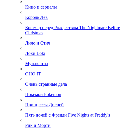
Кино и сериалы
Король Лев
Кошмар перед Рождеством The Nightmare Before
Christmas
Лило и Стич
Локи Loki
Музыканты
ОНО IT
Очень странные дела
Покемон Pokemon
Принцессы Дисней
Пять ночей с Фредди Five Nights at Freddy's
Рик и Морти