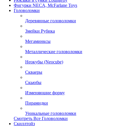
Рюкзаки и сумки Loungefly
Фигурки NECA, McFarlane Toys
Головоломки
Деревянные головоломки
Змейки Рубика
Мегаминксы
Металлические головоломки
Неокубы (Neocube)
Скваеры
Скьюбы
Изменяющие форму
Пирамидки
Уникальные головоломки
Смотреть Все Головоломки
Скиллтойз