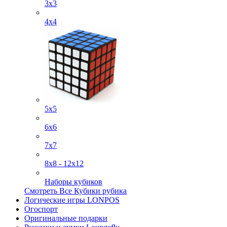
3x3
4х4
5х5
6х6
7х7
8х8 - 12х12
Наборы кубиков
Смотреть Все Кубики рубика
Логические игры LONPOS
Огоспорт
Оригинальные подарки