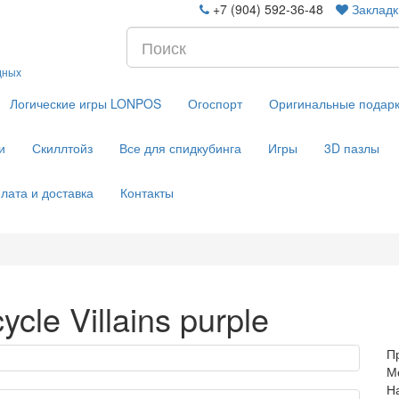
+7 (904) 592-36-48
Закладк
дных
Логические игры LONPOS
Огоспорт
Оригинальные подар
и
Скиллтойз
Все для спидкубинга
Игры
3D пазлы
лата и доставка
Контакты
cle Villains purple
П
Мо
Н