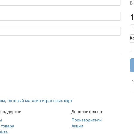
В
К
том
,
оптовый магазин игральных карт
 поддержки
Дополнительно
ы
Производители
 товара
Акции
айта