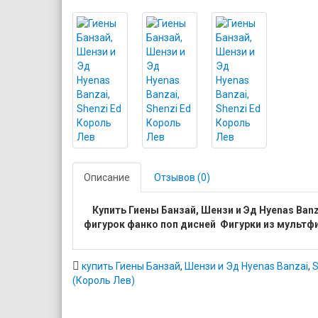
Описание
Отзывов (0)
Купить Гиены Банзай, Шензи и Эд Hyenas Ban
фигурок фанко поп дисней Фигурки из мультфи
купить Гиены Банзай
,
Шензи и Эд Hyenas Banzai
,
S
(Король Лев)