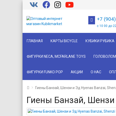
+7 (904
с 10 00 до 2
ГЛАВНАЯ
КАРТЫ BICYCLE
КУБИКИ РУБИКА
ФИГУРКИ NECA, MCFARLANE TOYS
ГОЛОВОЛОМ
ФИГУРКИ FUNKO POP
АКЦИИ
О НАС
ОПЛ
Гиены Банзай, Шензи и Эд Hyenas Banzai, Shen
Гиены Банзай, Шензи 