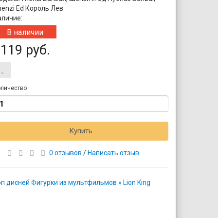
henzi Ed Король Лев
аличие:
В наличии
119 руб.
личество
Купить
0 отзывов
/
Написать отзыв
п дисней Фигурки из мультфильмов » Lion King