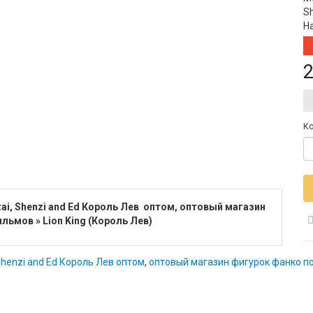
S
Н
2
Ко
zai, Shenzi and Ed Король Лев оптом, оптовый магазин
льмов » Lion King (Король Лев)
henzi and Ed Король Лев оптом
,
оптовый магазин фигурок фанко по