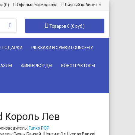
и (0)
Оформление заказа
Личный кабинет
Товаров 0 (0 руб.)
Е ПОДАРКИ
РЮКЗАКИ И СУМКИ LOUNGEFLY
ПАЗЛЫ
ФИНГЕРБОРДЫ
КОНСТРУКТОРЫ
Ed Король Лев
роизводитель:
Funko POP
одель: Гиены Банзай, Шензи и Эд Hyenas Banzai,