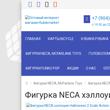
+7 (904
с 10 00 до 2
ГЛАВНАЯ
КАРТЫ BICYCLE
КУБИКИ РУБИКА
ФИГУРКИ NECA, MCFARLANE TOYS
ГОЛОВОЛОМ
ФИГУРКИ FUNKO POP
АКЦИИ
О НАС
ОПЛ
Фигурки NECA, McFarlane Toys
Фигурка NECA 
Фигурка NECA хэллоуин