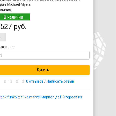
gure Michael Myers
аличие:
В наличии
527 руб.
личество
Купить
0 отзывов
/
Написать отзыв
ок funko фанко marvel марвел дс DC героев из