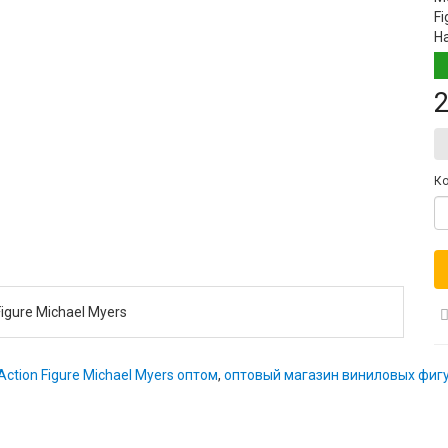
Fi
Н
2
Ко
igure Michael Myers
ction Figure Michael Myers оптом
,
оптовый магазин виниловых фигур