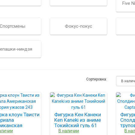
Five N
Спортсмены
Фокус-покус
епашки-ниндзя
Сортировка:
рка клоун Твисти
Фигурка Кен Канеки
Фигур
ериала
Ken Kaneki из аниме
Сполд
иканская
Токийский гуль 61
трупо
рия ужасов 243
Spaul
аличии
В наличии
В на