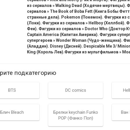
из сериалов » Walking Dead (Ходячие мертвецы). Фи
сериалов » The Book of Boba Fett (Книга Бобы Фетт
странные дела). Pokemon (Покемон). Фигурки из с
(Локи). Фигурки из сериалов » Hellboy (Хеллбой). Фи
Феи). Фигурки из сериалов » Doctor Who (Доктор К
Captain America (Капитан Америка). Фигурки суперг
супергероев » Wonder Woman (Чудо-женщина). Фиг
(Аладдин).
Disney (Дисней).
Despicable Me 3/ Minion
King (Король Лев).
Фигурки из мультфильмов » Moa
рите подкатегорию
BTS
DC comics
Hel
Блич Bleach
Брелки keychain Funko
Ван 
POP (Фанко Поп)