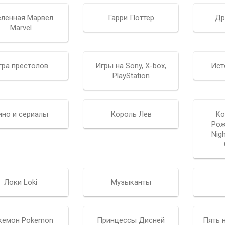
еленная Марвел
Гарри Поттер
Др
Marvel
гра престолов
Игры на Sony, X-box,
Ист
PlayStation
ино и сериалы
Король Лев
Ко
Рож
Nig
Локи Loki
Музыканты
кемон Pokemon
Принцессы Дисней
Пять 