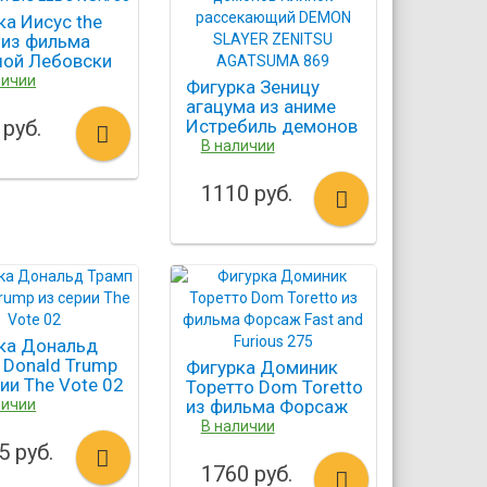
ка Иисус the
 из фильма
ой Лебовски
EBOWSKI 85
личии
Фигурка Зеницу
агацума из аниме
 руб.
Истребиль демонов
Клинок рассекающий
В наличии
DEMON SLAYER
ZENITSU AGATSUMA
1110 руб.
869
ка Дональд
 Donald Trump
Фигурка Доминик
рии The Vote 02
Торетто Dom Toretto
личии
из фильма Форсаж
Fast and Furious 275
В наличии
5 руб.
1760 руб.