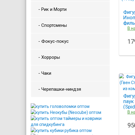
- Рик и Морти
Фигу
Иноп
фил
- Спортсмены
Иноп
В н
(1982
Extra
17
- Фокус-покус
- Хорроры
- Чаки
- Черепашки-ниндзя
Фигу
паук
(Spi
коми
В н
146
95