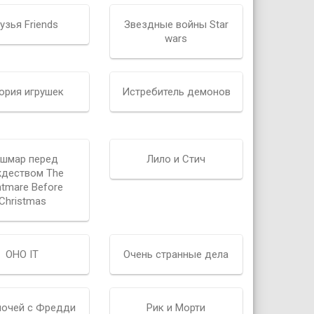
узья Friends
Звездные войны Star
wars
ория игрушек
Истребитель демонов
шмар перед
Лило и Стич
деством The
htmare Before
Christmas
ОНО IT
Очень странные дела
ночей с Фредди
Рик и Морти