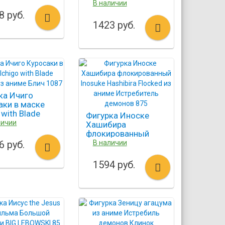
Ду Scooby-Doo
В наличии
CAPTAIN CUTLER 632
8 руб.
1423 руб.
ка Ичиго
аки в маске
 with Blade
Фигурка Иноске
d из аниме
личии
Хашибира
1087
флокированный
Inosuke Hashibira
6 руб.
В наличии
Flocked из аниме
Истребитель
1594 руб.
демонов 875