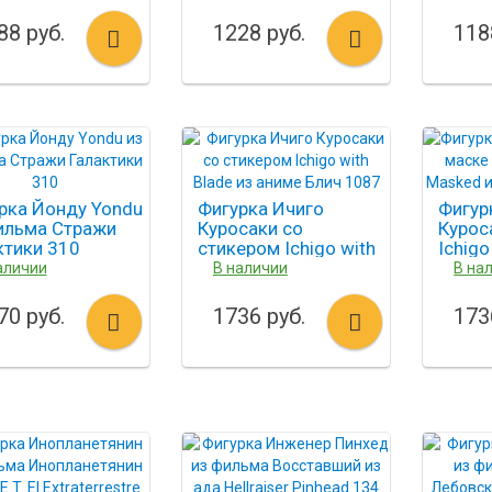
88 руб.
1228 руб.
118
рка Йонду Yondu
Фигурка Ичиго
Фигур
ильма Стражи
Куросаки со
Курос
ктики 310
стикером Ichigo with
Ichigo
Blade из аниме Блич
Maske
аличии
В наличии
В на
1087
Блич 
70 руб.
1736 руб.
173