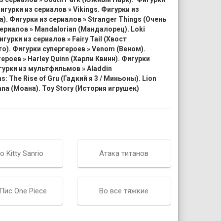
гурки из сериалов » Vikings. Фигурки из
а). Фигурки из сериалов » Stranger Things (Очень
ериалов » Mandalorian (Мандалорец). Loki
гурки из сериалов » Fairy Tail (Хвост
то). Фигурки супергероев » Venom (Веном).
ероев » Harley Quinn (Харли Квинн). Фигурки
урки из мультфильмов » Aladdin
s: The Rise of Gru (Гадкий я 3 / Миньоны).
Lion
na (Моана).
Toy Story (История игрушек)
lo Kitty Sanrio
Атака титанов
Пис One Piece
Во все тяжкие