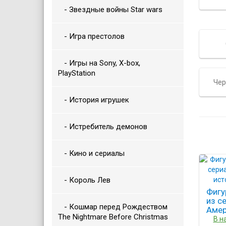
- Звездные войны Star wars
- Игра престолов
- Игры на Sony, X-box,
PlayStation
Чер
- История игрушек
- Истребитель демонов
- Кино и сериалы
- Король Лев
Фигу
из с
- Кошмар перед Рождеством
Амер
The Nightmare Before Christmas
исто
В н