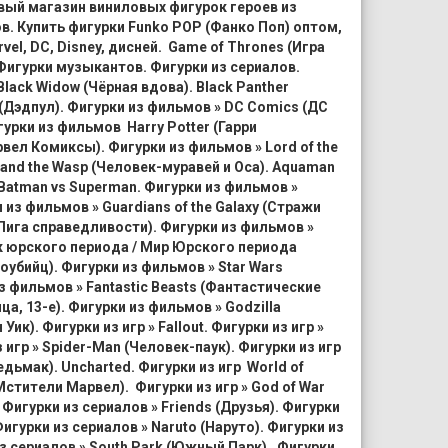
ый магазин виниловых фигурок героев из
в. Купить фигурки Funko POP (Фанко Поп) оптом,
l, DC, Disney, дисней. Game of Thrones (Игра
 Фигурки музыкантов. Фигурки из сериалов.
lack Widow (Чёрная вдова). Black Panther
 (Дэдпул). Фигурки из фильмов » DC Comics (ДС
гурки из фильмов Harry Potter (Гарри
вел Комиксы). Фигурки из фильмов » Lord of the
n and the Wasp (Человек-муравей и Оса). Aquaman
 Batman vs Superman. Фигурки из фильмов »
 из фильмов » Guardians of the Galaxy (Стражи
(Лига справедливости). Фигурки из фильмов »
арк юрского периода / Мир Юрского периода
оубийц). Фигурки из фильмов » Star Wars
з фильмов » Fantastic Beasts (Фантастические
ица, 13-е). Фигурки из фильмов » Godzilla
ик). Фигурки из игр » Fallout. Фигурки из игр »
 игр » Spider-Man (Человек-паук). Фигурки из игр
Ведьмак). Uncharted. Фигурки из игр World of
Мстители Марвел). Фигурки из игр » God of War
Фигурки из сериалов » Friends (Друзья). Фигурки
игурки из сериалов » Naruto (Наруто). Фигурки из
 из сериалов » South Park (Южный Парк). Фигурки