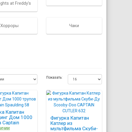
ights at Freddy's
Хорроры
Чаки
Показать:
ка Капитан
инг Дом 1000
Фигурка Капитан
в Captain
Катлер из
ding 58
личии
мультфильма Скуби-