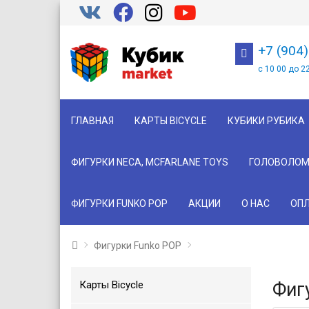
+7 (904
с 10 00 до 2
ГЛАВНАЯ
КАРТЫ BICYCLE
КУБИКИ РУБИКА
ФИГУРКИ NECA, MCFARLANE TOYS
ГОЛОВОЛОМ
ФИГУРКИ FUNKO POP
АКЦИИ
О НАС
ОПЛ
Фигурки Funko POP
Карты Bicycle
Фиг