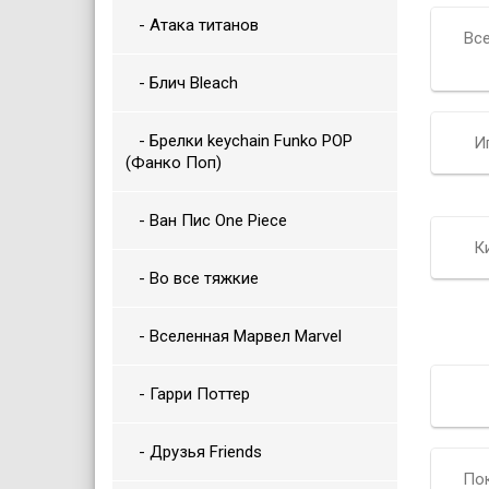
- Атака титанов
Вс
- Блич Bleach
- Брелки keychain Funko POP
И
(Фанко Поп)
- Ван Пис One Piece
К
- Во все тяжкие
- Вселенная Марвел Marvel
- Гарри Поттер
- Друзья Friends
По