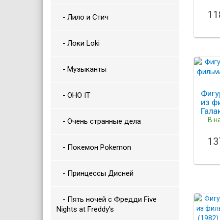
11
- Лило и Стич
- Локи Loki
- Музыканты
Фигу
- ОНО IT
из ф
Гала
В н
- Очень странные дела
13
- Покемон Pokemon
- Принцессы Дисней
- Пять ночей с Фредди Five
Nights at Freddy's