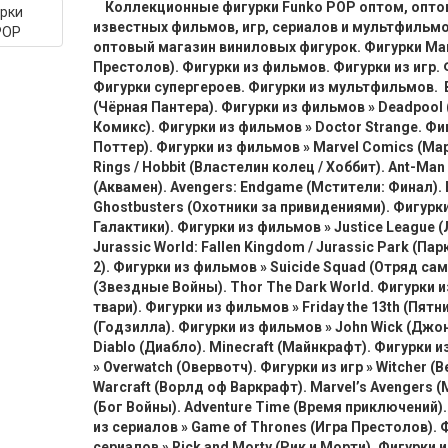
Коллекционные фигурки Funko POP оптом, оптов
известных фильмов, игр, сериалов и мультфильмо
оптовый магазин виниловых фигурок. Фигурки Marve
Престолов). Фигурки из фильмов. Фигурки из игр.
Фигурки супергероев. Фигурки из мультфильмов. B
(Чёрная Пантера). Фигурки из фильмов » Deadpool
Комикс). Фигурки из фильмов » Doctor Strange. Фи
Поттер). Фигурки из фильмов » Marvel Comics (Мар
Rings / Hobbit (Властелин колец / Хоббит). Ant-Ma
(Аквамен). Avengers: Endgame (Мстители: Финал).
Ghostbusters (Охотники за привидениями). Фигурки
Галактики). Фигурки из фильмов » Justice League 
Jurassic World: Fallen Kingdom / Jurassic Park (П
2). Фигурки из фильмов » Suicide Squad (Отряд сам
(Звездные Войны). Thor The Dark World. Фигурки и
твари). Фигурки из фильмов » Friday the 13th (Пятн
(Годзилла). Фигурки из фильмов » John Wick (Джон У
Diablo (Диабло). Minecraft (Майнкрафт). Фигурки из
» Overwatch (Овервотч). Фигурки из игр » Witcher (
Warcraft (Ворлд оф Варкрафт). Marvel’s Avengers (
(Бог Войны). Adventure Time (Время приключений). 
из сериалов » Game of Thrones (Игра Престолов). Ф
сериалов » Rick and Morty (Рик и Морти). Фигурки