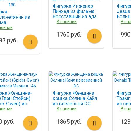
Фигурка Инженер
Фигур
Пинхед из фильма
Jesus
рка
Восставший из ада
Больш
ланетянин из
Hellraiser Pinhead 134
BIG L
ьма
В наличии
В на
ланетянин
аличии
) E.T. El
1760 руб.
990
terrestre 130
93 руб.
рка Женщина-
Фигурка Женщина
Фигур
 (Гвен Стейси)
кошка Селина Кайл
Трамп
der-Gwen) из
из вселенной DC
из се
ксов Марвел
аличии
В наличии
В на
0 руб.
1865 руб.
123