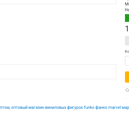
М
Н
1
Ко
оптом
,
оптовый магазин виниловых фигурок funko фанко marvel мар