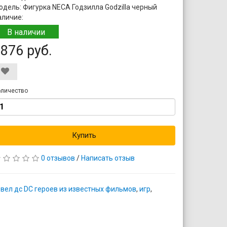
одель: Фигурка NECA Годзилла Godzilla черный
аличие:
В наличии
876 руб.
личество
Купить
0 отзывов
/
Написать отзыв
вел дс DC героев из известных фильмов
,
игр
,