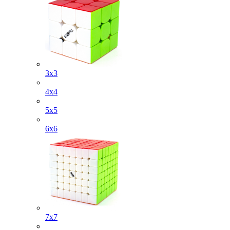
3x3
4х4
5х5
6х6
7х7