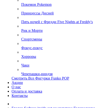
Покемон Pokemon
Принцессы Дисней
Пять ночей с Фредди Five Nights at Freddy's
Рик и Морти
Спортсмены
Фокус-покус
Хорроры
Чаки
Черепашки-ниндзя
Смотреть Все Фигурки Funko POP
Акции
О нас
Оплата и доставка
Контакты