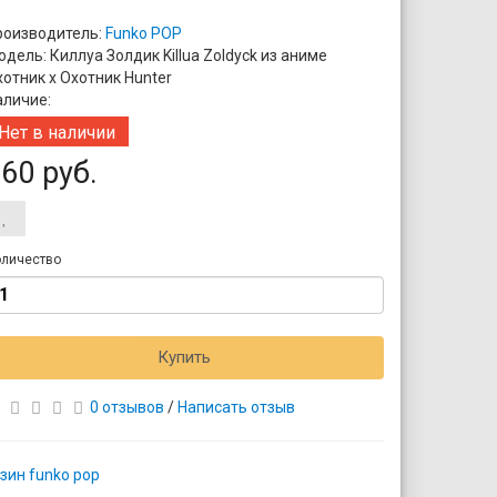
роизводитель:
Funko POP
дель: Киллуа Золдик Killua Zoldyck из аниме
хотник х Охотник Hunter
аличие:
Нет в наличии
60 руб.
личество
Купить
0 отзывов
/
Написать отзыв
зин funko pop