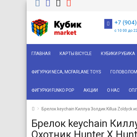
+7 (904
с 10 00 до 2
ГЛАВНАЯ
КАРТЫ BICYCLE
КУБИКИ РУБИКА
ФИГУРКИ NECA, MCFARLANE TOYS
ГОЛОВОЛОМ
ФИГУРКИ FUNKO POP
АКЦИИ
О НАС
ОПЛ
Брелок keychain Киллуа Золдик Killua Zoldyck и
Брелок keychain Киллу
Охотник Hunter X Hunt