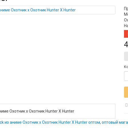
П
Мо
О
Н
4
Ко
аниме Охотник х Охотник Hunter X Hunter
yck из аниме Охотник х Охотник Hunter X Hunter оптом
,
оптовый мага