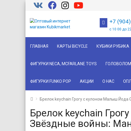
+7 (904
с 10 00 до 2
ГЛАВНАЯ
КАРТЫ BICYCLE
КУБИКИ РУБИКА
ФИГУРКИ NECA, MCFARLANE TOYS
ГОЛОВОЛОМ
ФИГУРКИ FUNKO POP
АКЦИИ
О НАС
ОПЛ
Брелок keychain Грогу с кулоном Малыш Йода
Брелок keychain Грог
Звёздные войны: Ма