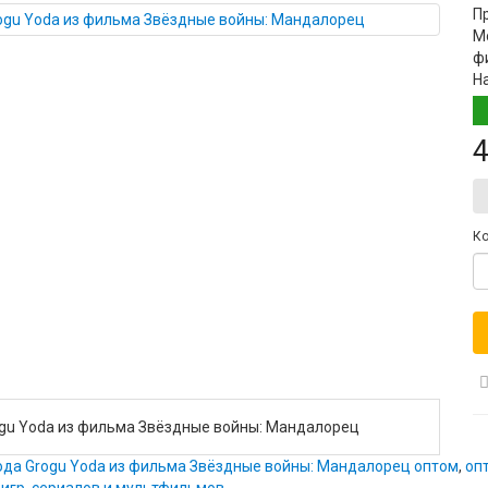
П
М
ф
Н
4
Ко
ogu Yoda из фильма Звёздные войны: Мандалорец
Йода Grogu Yoda из фильма Звёздные войны: Мандалорец оптом
,
оп