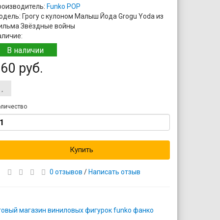
роизводитель:
Funko POP
одель: Грогу с кулоном Малыш Йода Grogu Yoda из
ильма Звёздные войны
аличие:
В наличии
60 руб.
личество
Купить
0 отзывов
/
Написать отзыв
товый магазин виниловых фигурок funko фанко