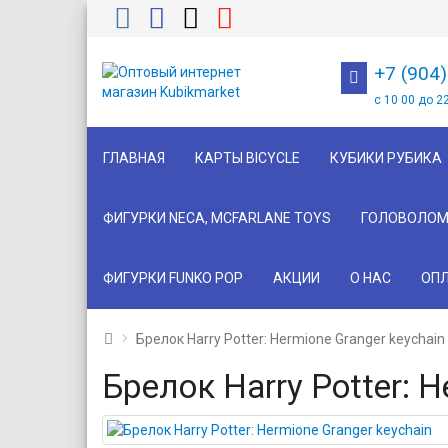
+7 (904
с 10 00 до 2
ГЛАВНАЯ
КАРТЫ BICYCLE
КУБИКИ РУБИКА
ФИГУРКИ NECA, MCFARLANE TOYS
ГОЛОВОЛОМ
ФИГУРКИ FUNKO POP
АКЦИИ
О НАС
ОПЛ
Брелок Harry Potter: Hermione Granger keychain
Брелок Harry Potter: H