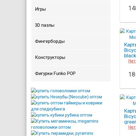
14
Игры
3D пазлы
Фингерборды
Карт
Bicy
black
Конструкторы
Нет
Фигурки Funko POP
18
Карт
Bicyc
gree
Нет