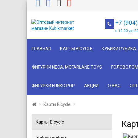
+7 (904
с 10 00 до 2
ГЛАВНАЯ
КАРТЫ BICYCLE
КУБИКИ РУБИКА
ФИГУРКИ NECA, MCFARLANE TOYS
ГОЛОВОЛОМ
ФИГУРКИ FUNKO POP
АКЦИИ
О НАС
ОПЛ
Карты Bicycle
Карты Bicycle
Карт