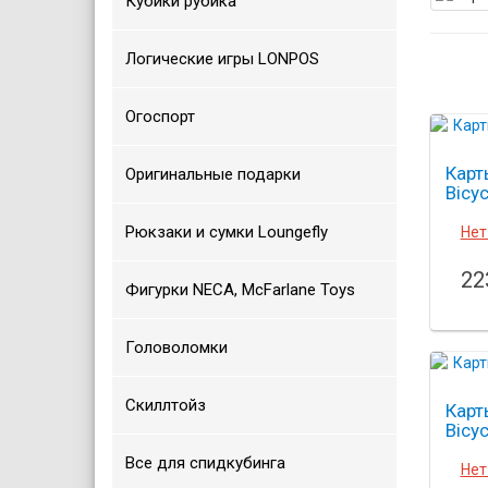
Кубики рубика
Логические игры LONPOS
Огоспорт
Карт
Оригинальные подарки
Bicyc
Рюкзаки и сумки Loungefly
Нет
22
Фигурки NECA, McFarlane Toys
Головоломки
Скиллтойз
Карт
Bicyc
Все для спидкубинга
Нет