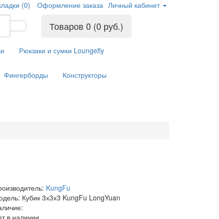
кладки (0)
Оформление заказа
Личный кабинет
Товаров 0 (0 руб.)
ки
Рюкзаки и сумки Loungefly
Фингерборды
Конструкторы
роизводитель:
KungFu
одель: Кубик 3х3х3 KungFu LongYuan
аличие:
ет в наличии