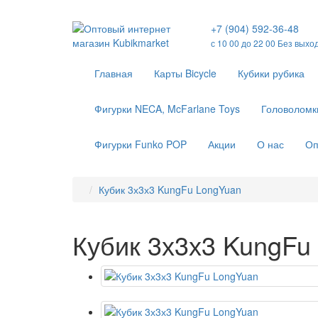
+7 (904) 592-36-48
с 10 00 до 22 00 Без выхо
Главная
Карты Bicycle
Кубики рубика
Фигурки NECA, McFarlane Toys
Головоломк
Фигурки Funko POP
Акции
О нас
Оп
Кубик 3х3х3 KungFu LongYuan
Кубик 3х3х3 KungFu