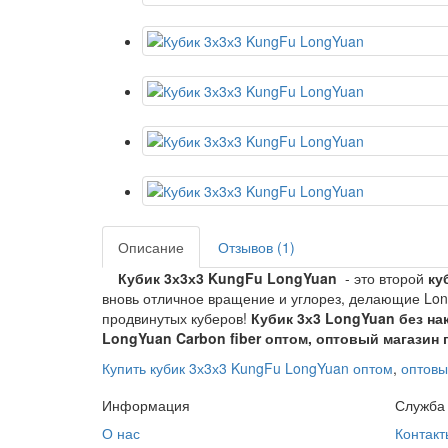
Описание
Отзывов (1)
Кубик 3х3х3 KungFu LongYuan
- это второй
ку
вновь отличное вращение и углорез, делающие L
продвинутых куберов!
Кубик 3х3 LongYuan без на
LongYuan Carbon fiber оптом, оптовый магазин
Купить кубик 3х3х3 KungFu LongYuan оптом
,
оптовы
Информация
Служба
О нас
Контакт