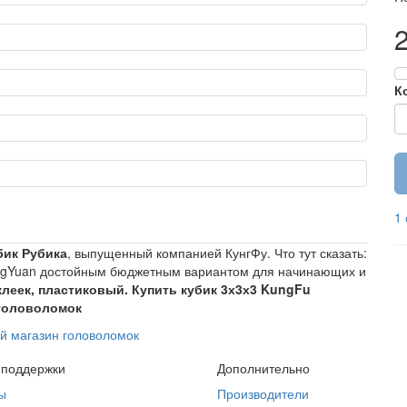
К
1
бик Рубика
, выпущенный компанией КунгФу. Что тут сказать:
ongYuan достойным бюджетным вариантом для начинающих и
клеек, пластиковый. Купить кубик 3х3х3 KungFu
 головоломок
й магазин головоломок
 поддержки
Дополнительно
ы
Производители