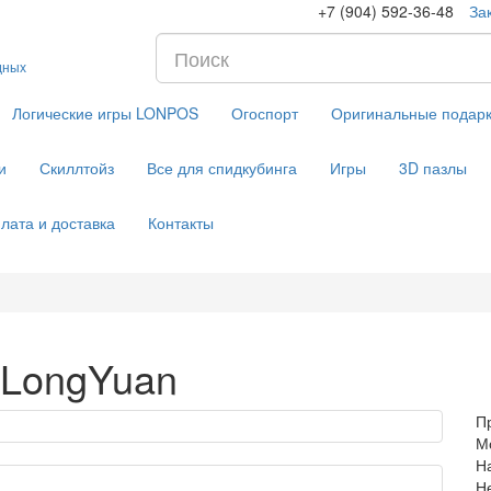
+7 (904) 592-36-48
За
дных
Логические игры LONPOS
Огоспорт
Оригинальные подар
и
Скиллтойз
Все для спидкубинга
Игры
3D пазлы
лата и доставка
Контакты
 LongYuan
П
М
Н
Н