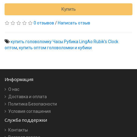
Купить
0 отзывов
/
Написать отзыв
купить головоломку Часы Рубика LingAo Rubik's Clock
оптом
,
купить оптом головоломки и кубики
Информация
О нас
Доставка и оплата
Политика Безопасности
Условия соглашения
Служба поддержки
Контакты